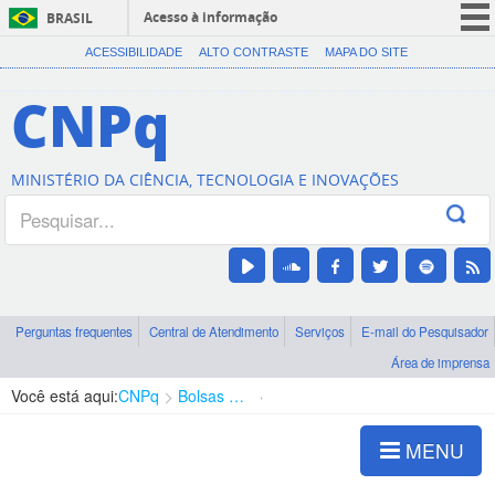
Acesso à informação
BRASIL
CORONAVÍRUS (COVID-19)
ACESSIBILIDADE
ALTO CONTRASTE
MAPA DO SITE
Participe
CNPq
Serviços
Legislação
MINISTÉRIO DA CIÊNCIA, TECNOLOGIA E INOVAÇÕES
Canais
Perguntas frequentes
Central de Atendimento
Serviços
E-mail do Pesquisador
Área de imprensa
Você está aqui:
CNPq
Bolsas e Auxílios Vigentes
Projetos de Pesquisa
MENU