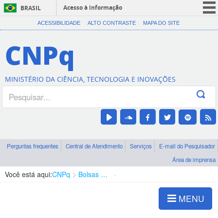
Acesso à informação
BRASIL
CORONAVÍRUS (COVID-19)
ACESSIBILIDADE
ALTO CONTRASTE
MAPA DO SITE
Participe
CNPq
Serviços
Legislação
MINISTÉRIO DA CIÊNCIA, TECNOLOGIA E INOVAÇÕES
Canais
Perguntas frequentes
Central de Atendimento
Serviços
E-mail do Pesquisador
Área de imprensa
Você está aqui:
CNPq
Bolsas e Auxílios Vigentes
Projetos de Pesquisa
MENU