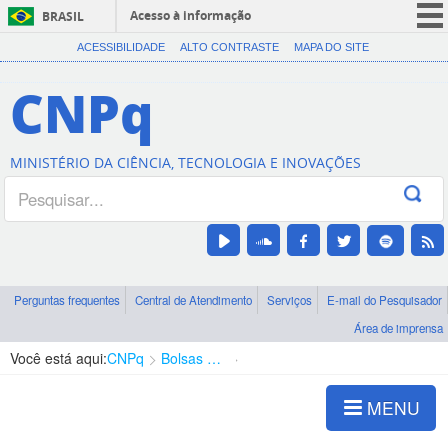
Acesso à informação
BRASIL
CORONAVÍRUS (COVID-19)
ACESSIBILIDADE
ALTO CONTRASTE
MAPA DO SITE
Participe
CNPq
Serviços
Legislação
MINISTÉRIO DA CIÊNCIA, TECNOLOGIA E INOVAÇÕES
Canais
Perguntas frequentes
Central de Atendimento
Serviços
E-mail do Pesquisador
Área de imprensa
Você está aqui:
CNPq
Bolsas e Auxílios Vigentes
Projetos de Pesquisa
MENU