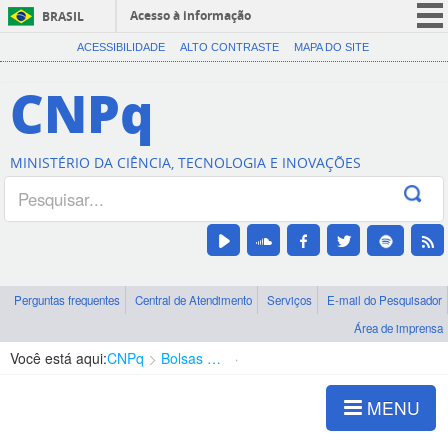
Acesso à informação
BRASIL
CORONAVÍRUS (COVID-19)
ACESSIBILIDADE
ALTO CONTRASTE
MAPA DO SITE
Participe
CNPq
Serviços
Legislação
MINISTÉRIO DA CIÊNCIA, TECNOLOGIA E INOVAÇÕES
Canais
Perguntas frequentes
Central de Atendimento
Serviços
E-mail do Pesquisador
Área de imprensa
Você está aqui:
CNPq
Bolsas e Auxílios Vigentes
Projetos de Pesquisa
MENU