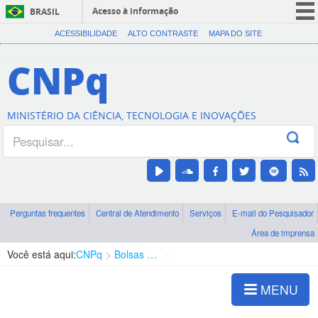
Acesso à informação
BRASIL
CORONAVÍRUS (COVID-19)
ACESSIBILIDADE
ALTO CONTRASTE
MAPA DO SITE
Participe
CNPq
Serviços
Legislação
MINISTÉRIO DA CIÊNCIA, TECNOLOGIA E INOVAÇÕES
Canais
Perguntas frequentes
Central de Atendimento
Serviços
E-mail do Pesquisador
Área de imprensa
Você está aqui:
CNPq
Bolsas e Auxílios Vigentes
Projetos de Pesquisa
MENU