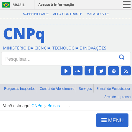
Acesso à informação
BRASIL
CORONAVÍRUS (COVID-19)
ACESSIBILIDADE
ALTO CONTRASTE
MAPA DO SITE
Participe
CNPq
Serviços
Legislação
MINISTÉRIO DA CIÊNCIA, TECNOLOGIA E INOVAÇÕES
Canais
Perguntas frequentes
Central de Atendimento
Serviços
E-mail do Pesquisador
Área de imprensa
Você está aqui:
CNPq
Bolsas e Auxílios Vigentes
Projetos de Pesquisa
MENU