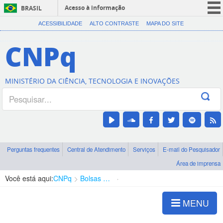
Acesso à informação
BRASIL
CORONAVÍRUS (COVID-19)
ACESSIBILIDADE
ALTO CONTRASTE
MAPA DO SITE
Participe
CNPq
Serviços
Legislação
MINISTÉRIO DA CIÊNCIA, TECNOLOGIA E INOVAÇÕES
Canais
Perguntas frequentes
Central de Atendimento
Serviços
E-mail do Pesquisador
Área de imprensa
Você está aqui:
CNPq
Bolsas e Auxílios Vigentes
Projetos de Pesquisa
MENU