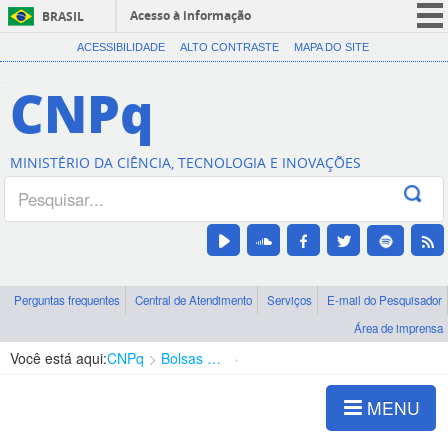
Acesso à informação
BRASIL
CORONAVÍRUS (COVID-19)
ACESSIBILIDADE
ALTO CONTRASTE
MAPA DO SITE
Participe
CNPq
Serviços
Legislação
MINISTÉRIO DA CIÊNCIA, TECNOLOGIA E INOVAÇÕES
Canais
Perguntas frequentes
Central de Atendimento
Serviços
E-mail do Pesquisador
Área de imprensa
Você está aqui:
CNPq
Bolsas e Auxílios Vigentes
Projetos de Pesquisa
MENU