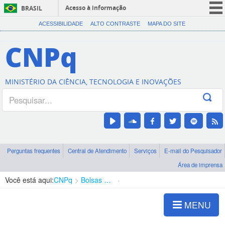
Acesso à informação
BRASIL
CORONAVÍRUS (COVID-19)
ACESSIBILIDADE
ALTO CONTRASTE
MAPA DO SITE
Participe
CNPq
Serviços
Legislação
MINISTÉRIO DA CIÊNCIA, TECNOLOGIA E INOVAÇÕES
Canais
Perguntas frequentes
Central de Atendimento
Serviços
E-mail do Pesquisador
Área de imprensa
Você está aqui:
CNPq
Bolsas e Auxílios Vigentes
Projetos de Pesquisa
MENU