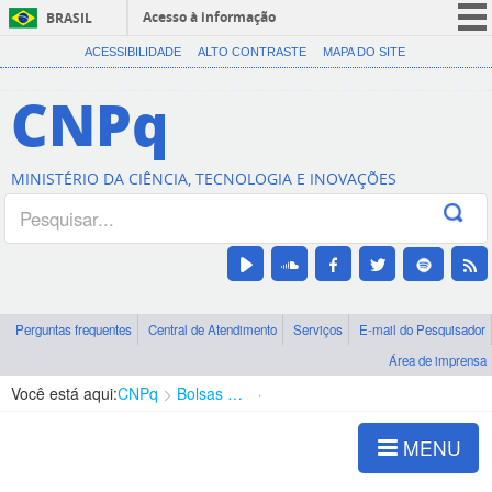
Acesso à informação
BRASIL
CORONAVÍRUS (COVID-19)
ACESSIBILIDADE
ALTO CONTRASTE
MAPA DO SITE
Participe
CNPq
Serviços
Legislação
MINISTÉRIO DA CIÊNCIA, TECNOLOGIA E INOVAÇÕES
Canais
Perguntas frequentes
Central de Atendimento
Serviços
E-mail do Pesquisador
Área de imprensa
Você está aqui:
CNPq
Bolsas e Auxílios Vigentes
Projetos de Pesquisa
MENU