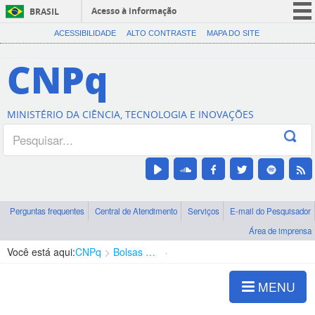
Acesso à informação
BRASIL
CORONAVÍRUS (COVID-19)
ACESSIBILIDADE
ALTO CONTRASTE
MAPA DO SITE
Participe
CNPq
Serviços
Legislação
MINISTÉRIO DA CIÊNCIA, TECNOLOGIA E INOVAÇÕES
Canais
Perguntas frequentes
Central de Atendimento
Serviços
E-mail do Pesquisador
Área de imprensa
Você está aqui:
CNPq
Bolsas e Auxílios Vigentes
Projetos de Pesquisa
MENU