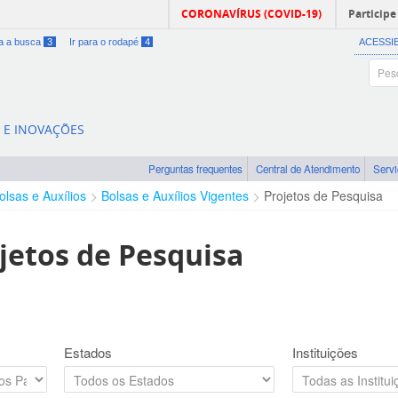
CORONAVÍRUS (COVID-19)
Participe
ra a busca
3
Ir para o rodapé
4
ACESSI
A E INOVAÇÕES
Perguntas frequentes
Central de Atendimento
Serv
olsas e Auxílios
Bolsas e Auxílios Vigentes
Projetos de Pesquisa
jetos de Pesquisa
Estados
Instituições