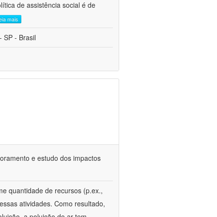
tica de assistência social é de
leia mais
 SP - Brasil
itoramento e estudo dos impactos
e quantidade de recursos (p.ex.,
essas atividades. Como resultado,
oluição, a poluição do ar tem