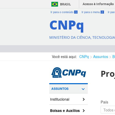
Acesso à informação
BRASIL
Ir para o conteúdo
1
Ir para o menu
2
Ir pa
CNPq
MINISTÉRIO DA CIÊNCIA, TECNOLOGI
Você está aqui:
CNPq
Assuntos
B
Pro
ASSUNTOS
Institucional
País
Bolsas e Auxílios