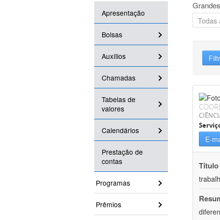
Grandes
Apresentação
Bolsas
Auxílios
Filt
Chamadas
Tabelas de
COOR
valores
CIÊNCI
Serviç
Calendários
E-ma
Prestação de
contas
Título
trabal
Programas
Resu
Prêmios
difere