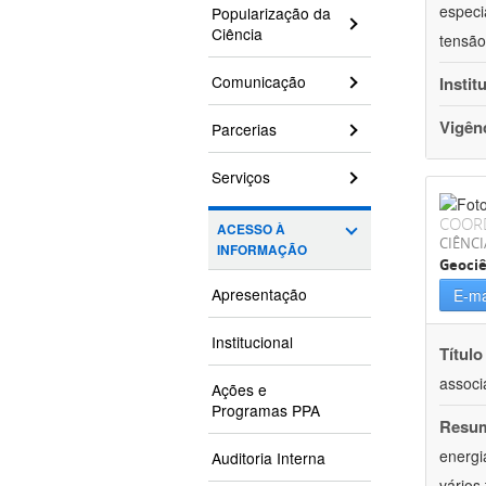
especi
Popularização da
Ciência
tensão
Comunicação
Instit
Vigên
Parcerias
Serviços
COOR
ACESSO À
CIÊNCI
INFORMAÇÃO
Geociê
Apresentação
E-ma
Institucional
Título
associ
Ações e
Programas PPA
Resu
energi
Auditoria Interna
vários