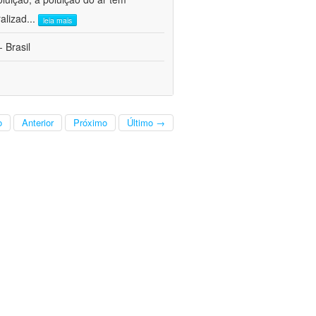
alizad
...
leia mais
 Brasil
o
Anterior
Próximo
Último →