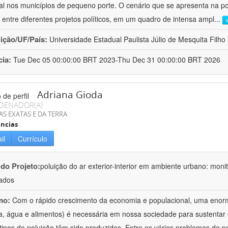
al nos municípios de pequeno porte. O cenário que se apresenta na polí
 entre diferentes projetos políticos, em um quadro de intensa ampl
...
uição/UF/País:
Universidade Estadual Paulista Júlio de Mesquita Filho -
cia:
Tue Dec 05 00:00:00 BRT 2023-Thu Dec 31 00:00:00 BRT 2026
Adriana Gioda
DENADOR(A)
AS EXATAS E DA TERRA
ncias
il
Currículo
 do Projeto:
poluição do ar exterior-interior em ambiente urbano: mon
ados
mo:
Com o rápido crescimento da economia e populacional, uma enorm
a, água e alimentos) é necessária em nossa sociedade para sustentar 
 tipos de poluição têm sido produzidos. Entre os vários problemas de p