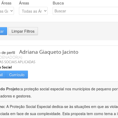
 Áreas
Áreas
Busca
rar
Limpar Filtros
Adriana Giaqueto Jacinto
DENADOR(A)
AS SOCIAIS APLICADAS
o Social
il
Currículo
 do Projeto:
a proteção social especial nos municípios de pequeno port
hadores e gestores.
mo:
A Proteção Social Especial dedica-se às situações em que as vio
nciada em face de sua complexidade. Esta proposta tem como tema a 