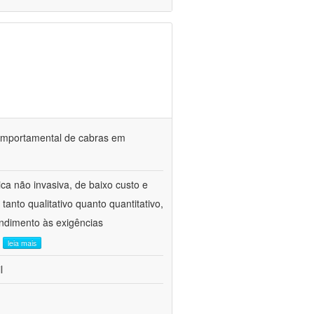
o comportamental de cabras em
ca não invasiva, de baixo custo e
tanto qualitativo quanto quantitativo,
ndimento às exigências
.
leia mais
l