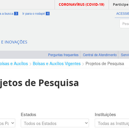
CORONAVÍRUS (COVID-19)
Participe
ra a busca
3
Ir para o rodapé
4
ACESSI
A E INOVAÇÕES
Perguntas frequentes
Central de Atendimento
Serv
olsas e Auxílios
Bolsas e Auxílios Vigentes
Projetos de Pesquisa
jetos de Pesquisa
Estados
Instituições