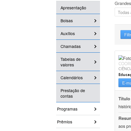
Grandes
Apresentação
Bolsas
Auxílios
Filt
Chamadas
Tabelas de
COOR
valores
CIÊNC
Educa
Calendários
E-ma
Prestação de
contas
Título
históri
Programas
Resu
Prêmios
aos pr