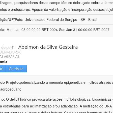
izagem, pesquisadores desse campo têm se debruçado sobre a formaç
ntes e professores. Apesar da valorização e incorporação desses sujei
uição/UF/País:
Universidade Federal de Sergipe - SE - Brasil
cia:
Mon Jan 08 00:00:00 BRT 2024-Sun Jan 31 00:00:00 BRT 2027
Abelmon da Silva Gesteira
DENADOR(A)
AS AGRÁRIAS
omia
il
Currículo
 do Projeto:
potencializando a memória epigenética em citros através d
o agropecuário.
mo:
O déficit hídrico provoca alterações morfofisiológicas, bioquímica
 a estratégias para aclimatização e/ou adaptação. A metilação do DNA 
o ser alterada durante o déficit hídrico. Combinações laranjeira 'Valên