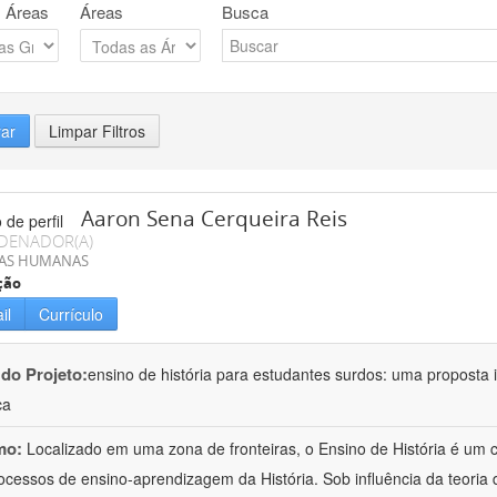
 Áreas
Áreas
Busca
rar
Limpar Filtros
Aaron Sena Cerqueira Reis
DENADOR(A)
IAS HUMANAS
ção
il
Currículo
 do Projeto:
ensino de história para estudantes surdos: uma proposta i
ca
mo:
Localizado em uma zona de fronteiras, o Ensino de História é um
ocessos de ensino-aprendizagem da História. Sob influência da teoria d