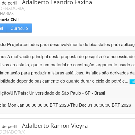
Adalberto Leandro Faxina
DENADOR(A)
HARIAS
aria Civil
il
Currículo
 do Projeto:
estudos para desenvolvimento de bioasfaltos para aplic
mo:
A motivação principal desta proposta de pesquisa é a necessidade
ativos ao asfalto, que é um material de construção largamente usado 
imentação para produzir misturas asfálticas. Asfaltos são derivados da
ibilidade depende basicamente do quanto durar o ciclo do petróle
...
le
uição/UF/País:
Universidade de São Paulo - SP - Brasil
cia:
Mon Jan 30 00:00:00 BRT 2023-Thu Dec 31 00:00:00 BRT 2026
Adalberto Ramon Vieyra
DENADOR(A)