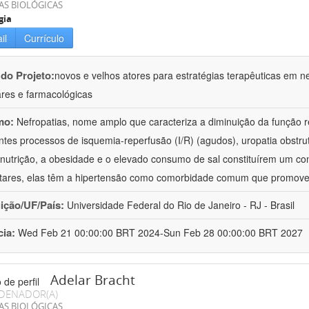
AS BIOLÓGICAS
gia
il
Currículo
 do Projeto:
novos e velhos atores para estratégias terapêuticas em nef
ares e farmacológicas
mo:
Nefropatias, nome amplo que caracteriza a diminuição da função r
ntes processos de isquemia-reperfusão (I/R) (agudos), uropatia obstrut
nutrição, a obesidade e o elevado consumo de sal constituírem um con
tares, elas têm a hipertensão como comorbidade comum que promov
uição/UF/País:
Universidade Federal do Rio de Janeiro - RJ - Brasil
cia:
Wed Feb 21 00:00:00 BRT 2024-Sun Feb 28 00:00:00 BRT 2027
Adelar Bracht
DENADOR(A)
AS BIOLÓGICAS