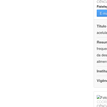
CIÊNCI
Fisiolo
E-ma
Título
acelul
Resu
freque
da des
alimen
Instit
Vigên
COOR
CIÊNCI