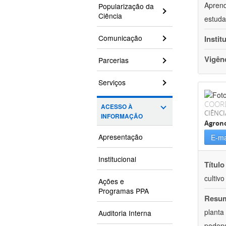
Aprend
Popularização da
Ciência
estuda
Comunicação
Instit
Vigên
Parcerias
Serviços
COOR
ACESSO À
CIÊNCI
INFORMAÇÃO
Agron
Apresentação
E-ma
Institucional
Título
cultiv
Ações e
Programas PPA
Resu
planta
Auditoria Interna
podend