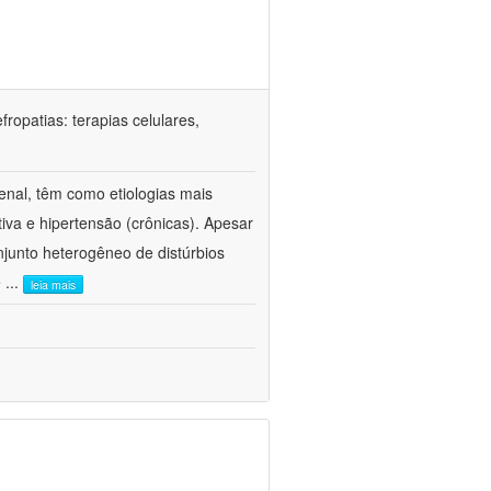
ropatias: terapias celulares,
enal, têm como etiologias mais
iva e hipertensão (crônicas). Apesar
junto heterogêneo de distúrbios
e
...
leia mais