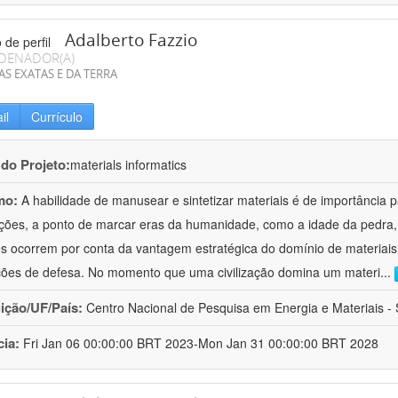
Adalberto Fazzio
DENADOR(A)
AS EXATAS E DA TERRA
il
Currículo
 do Projeto:
materials informatics
mo:
A habilidade de manusear e sintetizar materiais é de importância 
zações, a ponto de marcar eras da humanidade, como a idade da pedra, 
es ocorrem por conta da vantagem estratégica do domínio de materiais,
ções de defesa. No momento que uma civilização domina um materi
...
uição/UF/País:
Centro Nacional de Pesquisa em Energia e Materiais - S
cia:
Fri Jan 06 00:00:00 BRT 2023-Mon Jan 31 00:00:00 BRT 2028