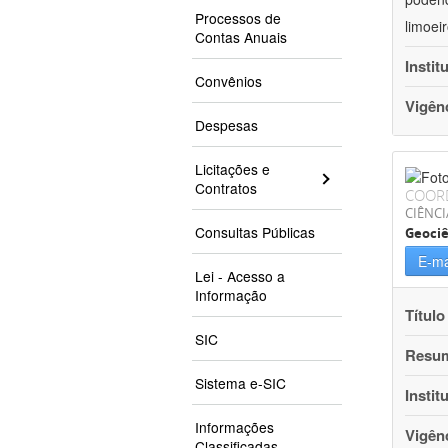
Processos de
limoei
Contas Anuais
Instit
Convênios
Vigên
Despesas
Licitações e
Contratos
COOR
CIÊNCI
Consultas Públicas
Geociê
E-ma
Lei - Acesso a
Informação
Título
SIC
Resu
Sistema e-SIC
Instit
Informações
Vigên
Classificadas