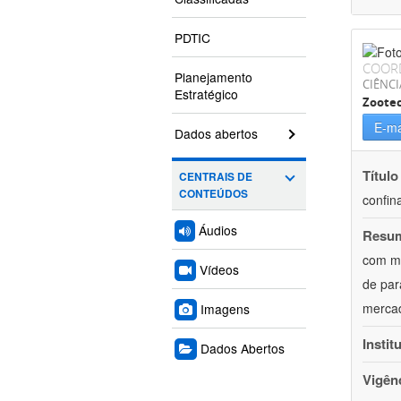
PDTIC
COOR
Planejamento
CIÊNCI
Estratégico
Zoote
E-ma
Dados abertos
Título
CENTRAIS DE
CONTEÚDOS
confin
Áudios
Resu
com mú
Vídeos
de par
mercad
Imagens
Instit
Dados Abertos
Vigên