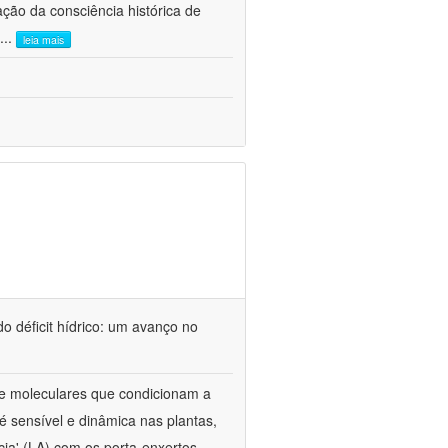
ão da consciência histórica de
...
leia mais
o déficit hídrico: um avanço no
s e moleculares que condicionam a
é sensível e dinâmica nas plantas,
cia' (LA) com os porta-enxertos