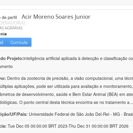
Acir Moreno Soares Junior
DENADOR(A)
AS AGRÁRIAS
cnia
il
Currículo
 do Projeto:
inteligência artificial aplicada à detecção e classificaçã
amento
mo:
Dentro da zootecnia de precisão, a visão computacional, uma técni
ltiplas aplicações, pode ser utilizada para avaliação e monitoramento, 
âmetros de desenvolvimento, saúde e Bem Estar Animal (BEA) em ate
ológicas. O ponto central desta técnica encontra-se no tratamento a
..
uição/UF/País:
Universidade Federal de São João Del-Rei - MG - Brasi
cia:
Tue Dec 05 00:00:00 BRT 2023-Thu Dec 31 00:00:00 BRT 2026