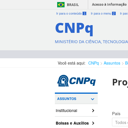
Acesso à informação
BRASIL
Ir para o conteúdo
1
Ir para o menu
2
Ir pa
CNPq
MINISTÉRIO DA CIÊNCIA, TECNOLOGI
Você está aqui:
CNPq
Assuntos
B
Pro
ASSUNTOS
Institucional
País
Bolsas e Auxílios