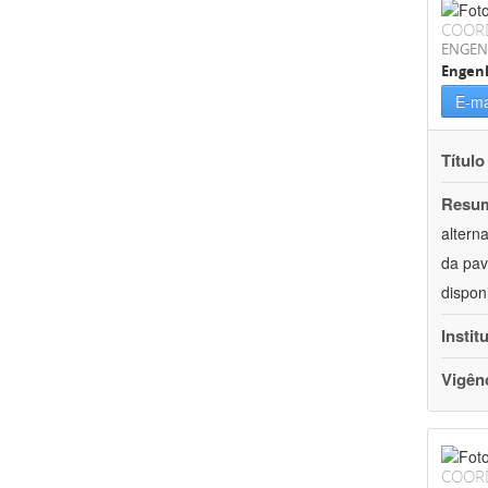
COOR
ENGEN
Engenh
E-ma
Título
Resu
altern
da pav
dispon
Instit
Vigên
COOR