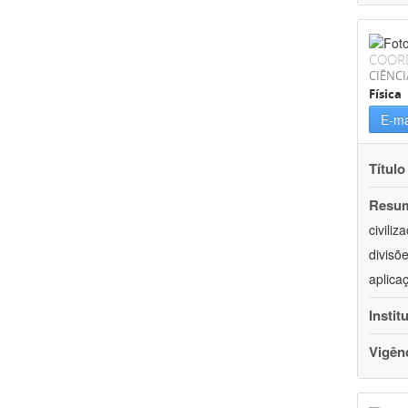
COOR
CIÊNCI
Física
E-ma
Título
Resu
civili
divisõ
aplica
Instit
Vigên