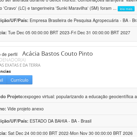
ro 'Cravo' (LC) e tangerineira 'Sunki Maravilha' (SM) foram
...
leia mais
uição/UF/País:
Empresa Brasileira de Pesquisa Agropecuária - BA - Bra
cia:
Tue Dec 05 00:00:00 BRT 2023-Fri Dec 31 00:00:00 BRT 2027
Acácia Bastos Couto Pinto
DENADOR(A)
AS EXATAS E DA TERRA
ncias
il
Currículo
 do Projeto:
expogeo virtual: popularizando a educação geocientífica a
mo:
Vide projeto anexo
uição/UF/País:
ESTADO DA BAHIA - BA - Brasil
cia:
Sat Dec 24 00:00:00 BRT 2022-Mon Nov 30 00:00:00 BRT 2026