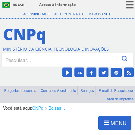
Acesso à informação
BRASIL
CORONAVÍRUS (COVID-19)
ACESSIBILIDADE
ALTO CONTRASTE
MAPA DO SITE
Participe
CNPq
Serviços
Legislação
MINISTÉRIO DA CIÊNCIA, TECNOLOGIA E INOVAÇÕES
Canais
Perguntas frequentes
Central de Atendimento
Serviços
E-mail do Pesquisador
Área de imprensa
Você está aqui:
CNPq
Bolsas e Auxílios Vigentes
Projetos de Pesquisa
MENU