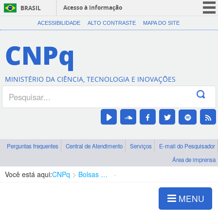
Acesso à informação
BRASIL
CORONAVÍRUS (COVID-19)
ACESSIBILIDADE
ALTO CONTRASTE
MAPA DO SITE
Participe
CNPq
Serviços
Legislação
MINISTÉRIO DA CIÊNCIA, TECNOLOGIA E INOVAÇÕES
Canais
Perguntas frequentes
Central de Atendimento
Serviços
E-mail do Pesquisador
Área de imprensa
Você está aqui:
CNPq
Bolsas e Auxílios Vigentes
Projetos de Pesquisa
MENU