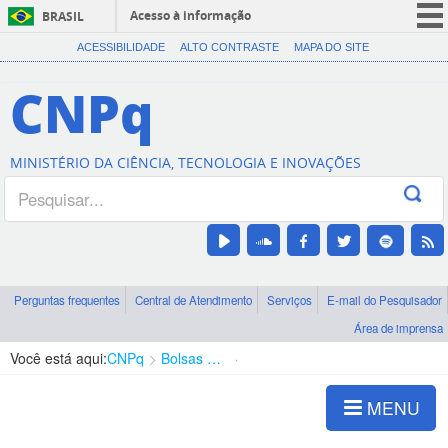
Acesso à informação
BRASIL
CORONAVÍRUS (COVID-19)
ACESSIBILIDADE
ALTO CONTRASTE
MAPA DO SITE
Participe
CNPq
Serviços
Legislação
MINISTÉRIO DA CIÊNCIA, TECNOLOGIA E INOVAÇÕES
Canais
Perguntas frequentes
Central de Atendimento
Serviços
E-mail do Pesquisador
Área de imprensa
Você está aqui:
CNPq
Bolsas e Auxílios Vigentes
Projetos de Pesquisa
MENU