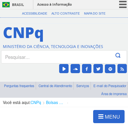
Acesso à informação
BRASIL
CORONAVÍRUS (COVID-19)
ACESSIBILIDADE
ALTO CONTRASTE
MAPA DO SITE
Participe
CNPq
Serviços
Legislação
MINISTÉRIO DA CIÊNCIA, TECNOLOGIA E INOVAÇÕES
Canais
Perguntas frequentes
Central de Atendimento
Serviços
E-mail do Pesquisador
Área de imprensa
Você está aqui:
CNPq
Bolsas e Auxílios Vigentes
Projetos de Pesquisa
MENU