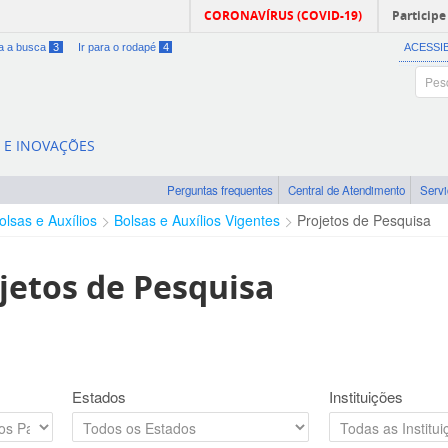
CORONAVÍRUS (COVID-19)
Participe
ra a busca
3
Ir para o rodapé
4
ACESSI
A E INOVAÇÕES
Perguntas frequentes
Central de Atendimento
Serv
olsas e Auxílios
Bolsas e Auxílios Vigentes
Projetos de Pesquisa
jetos de Pesquisa
Estados
Instituições