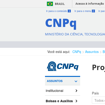
Acesso à informação
BRASIL
Ir para o conteúdo
1
Ir para o menu
2
Ir pa
CNPq
MINISTÉRIO DA CIÊNCIA, TECNOLOGI
Você está aqui:
CNPq
Assuntos
B
Pro
ASSUNTOS
Institucional
País
Bolsas e Auxílios