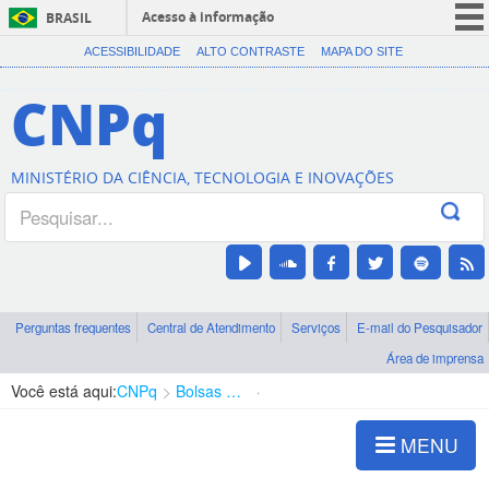
Acesso à informação
BRASIL
CORONAVÍRUS (COVID-19)
ACESSIBILIDADE
ALTO CONTRASTE
MAPA DO SITE
Participe
CNPq
Serviços
Legislação
MINISTÉRIO DA CIÊNCIA, TECNOLOGIA E INOVAÇÕES
Canais
Perguntas frequentes
Central de Atendimento
Serviços
E-mail do Pesquisador
Área de imprensa
Você está aqui:
CNPq
Bolsas e Auxílios Vigentes
Projetos de Pesquisa
MENU