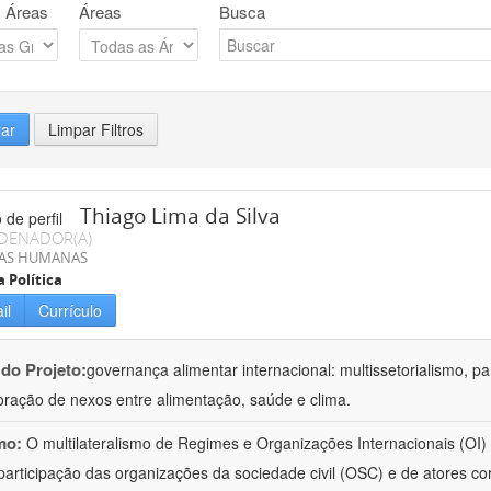
 Áreas
Áreas
Busca
rar
Limpar Filtros
Thiago Lima da Silva
DENADOR(A)
IAS HUMANAS
a Política
il
Currículo
 do Projeto:
governança alimentar internacional: multissetorialismo, pa
oração de nexos entre alimentação, saúde e clima.
mo:
O multilateralismo de Regimes e Organizações Internacionais (OI) 
participação das organizações da sociedade civil (OSC) e de atores c