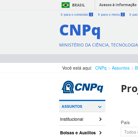
Acesso à informação
BRASIL
Ir para o conteúdo
1
Ir para o menu
2
Ir pa
CNPq
MINISTÉRIO DA CIÊNCIA, TECNOLOGI
Você está aqui:
CNPq
Assuntos
B
Pro
ASSUNTOS
Institucional
País
Bolsas e Auxílios