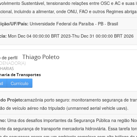
olvimento Sustentável, tensionando relações entre OSC e AC e suas 
acional, incluindo a alimentar, onde ONU, FAO e outros Regimes abrig
uição/UF/País:
Universidade Federal da Paraíba - PB - Brasil
cia:
Mon Dec 04 00:00:00 BRT 2023-Thu Dec 31 00:00:00 BRT 2026
Thiago Poleto
DENADOR(A)
HARIAS
aria de Transportes
il
Currículo
 do Projeto:
amazônia porto seguro: monitoramento segurança de tran
ação de veículo aéreo não tripulado (unmanned aerial vehicle uavs).
mo:
Uma dos desafios importantes da Segurança Pública na região No
nte da segurança de transporte mercadoria hidroviária. Essa tarefa t
a de segurança opera em um ambiente complexo com alto tráfego de 