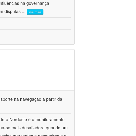
influências na governança
am disputas
...
leia mais
sporte na navegação a partir da
rte e Nordeste é o monitoramento
orna-se mais desafiadora quando um
navios mercantes e pesqueiros e a