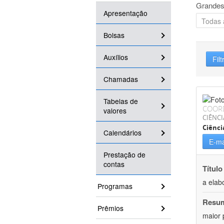
Grandes
Apresentação
Bolsas
Auxílios
Filt
Chamadas
Tabelas de
COOR
valores
CIÊNC
Ciênci
Calendários
E-ma
Prestação de
contas
Título
a elab
Programas
Resu
Prêmios
maior 