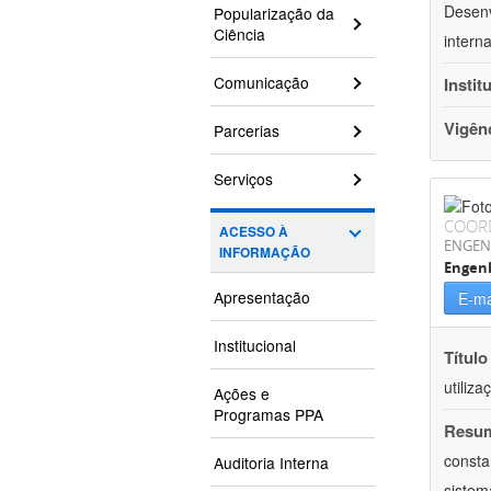
Desenv
Popularização da
Ciência
intern
Comunicação
Instit
Vigên
Parcerias
Serviços
COOR
ACESSO À
ENGEN
INFORMAÇÃO
Engenh
Apresentação
E-ma
Institucional
Título
utiliz
Ações e
Programas PPA
Resu
consta
Auditoria Interna
sistem