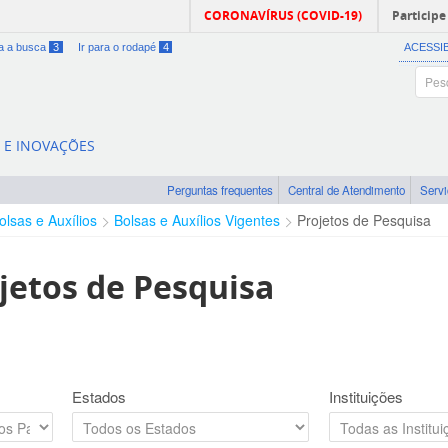
CORONAVÍRUS (COVID-19)
Participe
ra a busca
3
Ir para o rodapé
4
ACESSI
A E INOVAÇÕES
Perguntas frequentes
Central de Atendimento
Serv
olsas e Auxílios
Bolsas e Auxílios Vigentes
Projetos de Pesquisa
jetos de Pesquisa
Estados
Instituições