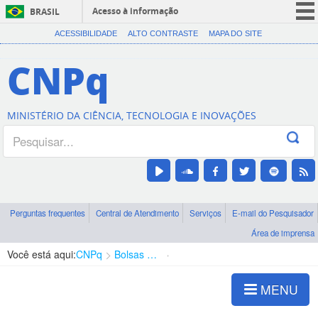
Acesso à informação
BRASIL
CORONAVÍRUS (COVID-19)
ACESSIBILIDADE
ALTO CONTRASTE
MAPA DO SITE
Participe
CNPq
Serviços
Legislação
MINISTÉRIO DA CIÊNCIA, TECNOLOGIA E INOVAÇÕES
Canais
Perguntas frequentes
Central de Atendimento
Serviços
E-mail do Pesquisador
Área de imprensa
Você está aqui:
CNPq
Bolsas e Auxílios Vigentes
Projetos de Pesquisa
MENU