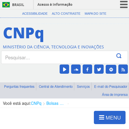
Acesso à informação
BRASIL
CORONAVÍRUS (COVID-19)
ACESSIBILIDADE
ALTO CONTRASTE
MAPA DO SITE
Participe
CNPq
Serviços
Legislação
MINISTÉRIO DA CIÊNCIA, TECNOLOGIA E INOVAÇÕES
Canais
Perguntas frequentes
Central de Atendimento
Serviços
E-mail do Pesquisador
Área de imprensa
Você está aqui:
CNPq
Bolsas e Auxílios Vigentes
Projetos de Pesquisa
MENU