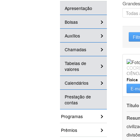
Grandes
Apresentação
Bolsas
Auxílios
Filt
Chamadas
Tabelas de
COOR
valores
CIÊNCI
Física
Calendários
E-ma
Prestação de
contas
Título
Programas
Resu
civili
Prêmios
divisõ