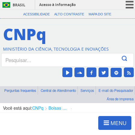
Acesso à informação
BRASIL
CORONAVÍRUS (COVID-19)
ACESSIBILIDADE
ALTO CONTRASTE
MAPA DO SITE
Participe
CNPq
Serviços
Legislação
MINISTÉRIO DA CIÊNCIA, TECNOLOGIA E INOVAÇÕES
Canais
Perguntas frequentes
Central de Atendimento
Serviços
E-mail do Pesquisador
Área de imprensa
Você está aqui:
CNPq
Bolsas e Auxílios Vigentes
Projetos de Pesquisa
MENU