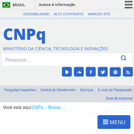
Acesso à informação
BRASIL
CORONAVÍRUS (COVID-19)
ACESSIBILIDADE
ALTO CONTRASTE
MAPA DO SITE
Participe
CNPq
Serviços
Legislação
MINISTÉRIO DA CIÊNCIA, TECNOLOGIA E INOVAÇÕES
Canais
Perguntas frequentes
Central de Atendimento
Serviços
E-mail do Pesquisador
Área de imprensa
Você está aqui:
CNPq
Bolsas e Auxílios Vigentes
Projetos de Pesquisa
MENU