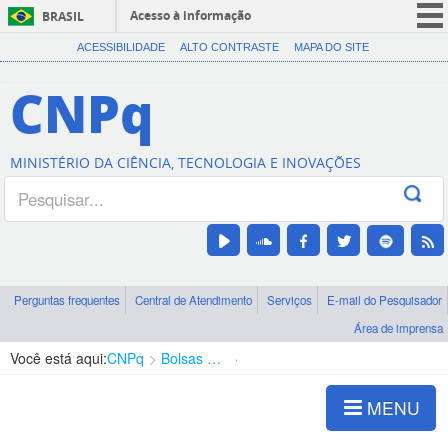
Acesso à informação
BRASIL
CORONAVÍRUS (COVID-19)
ACESSIBILIDADE
ALTO CONTRASTE
MAPA DO SITE
Participe
CNPq
Serviços
Legislação
MINISTÉRIO DA CIÊNCIA, TECNOLOGIA E INOVAÇÕES
Canais
Perguntas frequentes
Central de Atendimento
Serviços
E-mail do Pesquisador
Área de imprensa
Você está aqui:
CNPq
Bolsas e Auxílios Vigentes
Projetos de Pesquisa
MENU