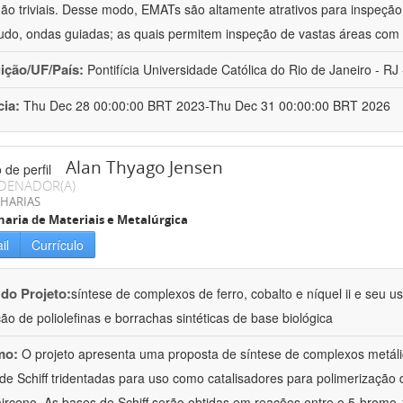
ão triviais. Desse modo, EMATs são altamente atrativos para inspeção n
udo, ondas guiadas; as quais permitem inspeção de vastas áreas com 
uição/UF/País:
Pontifícia Universidade Católica do Rio de Janeiro - RJ -
cia:
Thu Dec 28 00:00:00 BRT 2023-Thu Dec 31 00:00:00 BRT 2026
Alan Thyago Jensen
DENADOR(A)
HARIAS
aria de Materiais e Metalúrgica
il
Currículo
 do Projeto:
síntese de complexos de ferro, cobalto e níquel ii e seu 
ão de poliolefinas e borrachas sintéticas de base biológica
mo:
O projeto apresenta uma proposta de síntese de complexos metálico
de Schiff tridentadas para uso como catalisadores para polimerização
irceno. As bases de Schiff serão obtidas em reações entre o 5-bromo-