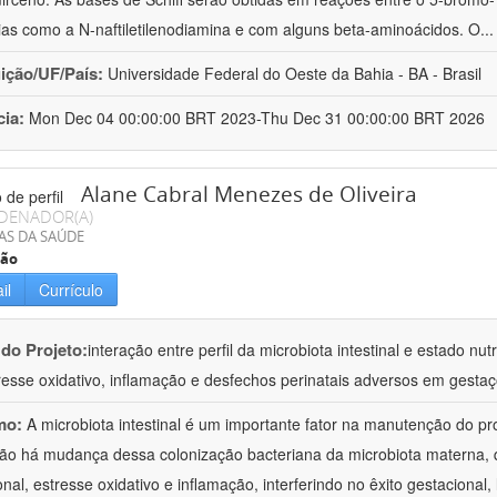
ias como a N-naftiletilenodiamina e com alguns beta-aminoácidos. O
..
uição/UF/País:
Universidade Federal do Oeste da Bahia - BA - Brasil
cia:
Mon Dec 04 00:00:00 BRT 2023-Thu Dec 31 00:00:00 BRT 2026
Alane Cabral Menezes de Oliveira
DENADOR(A)
AS DA SAÚDE
ção
il
Currículo
 do Projeto:
interação entre perfil da microbiota intestinal e estado n
resse oxidativo, inflamação e desfechos perinatais adversos em gest
mo:
A microbiota intestinal é um importante fator na manutenção do 
ão há mudança dessa colonização bacteriana da microbiota materna, q
ional, estresse oxidativo e inflamação, interferindo no êxito gestaciona