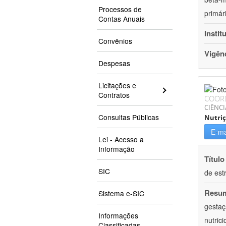
Processos de
primár
Contas Anuais
Instit
Convênios
Vigên
Despesas
Licitações e
Contratos
COOR
CIÊNCI
Consultas Públicas
Nutri
E-ma
Lei - Acesso a
Informação
Título
SIC
de est
Resu
Sistema e-SIC
gestaç
Informações
nutric
Classificadas