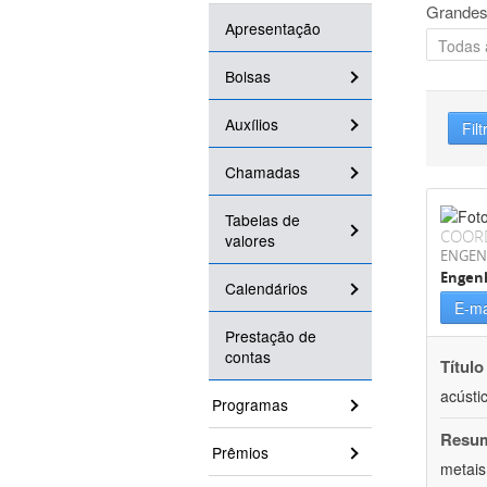
Grandes
Apresentação
Bolsas
Auxílios
Filt
Chamadas
Tabelas de
COOR
valores
ENGEN
Engenh
Calendários
E-ma
Prestação de
contas
Título
acústi
Programas
Resu
Prêmios
metais