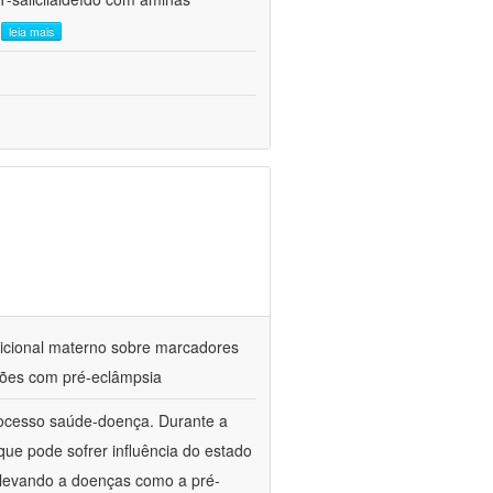
.
leia mais
utricional materno sobre marcadores
ações com pré-eclâmpsia
processo saúde-doença. Durante a
ue pode sofrer influência do estado
l, levando a doenças como a pré-