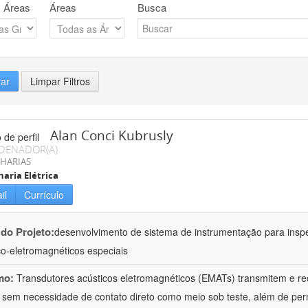
 Áreas
Áreas
Busca
rar
Limpar Filtros
Alan Conci Kubrusly
DENADOR(A)
HARIAS
aria Elétrica
il
Currículo
 do Projeto:
desenvolvimento de sistema de instrumentação para inspe
co-eletromagnéticos especiais
mo:
Transdutores acústicos eletromagnéticos (EMATs) transmitem e r
 sem necessidade de contato direto como meio sob teste, além de perm