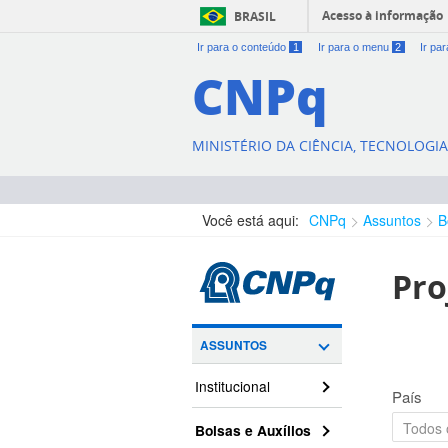
Acesso à informação
BRASIL
Ir para o conteúdo
1
Ir para o menu
2
Ir pa
CNPq
MINISTÉRIO DA CIÊNCIA, TECNOLOGI
Você está aqui:
CNPq
Assuntos
B
Pro
ASSUNTOS
Institucional
País
Bolsas e Auxílios