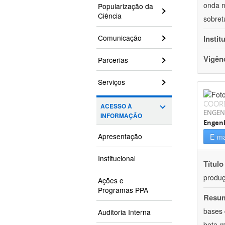
onda n
Popularização da
Ciência
sobret
Comunicação
Instit
Vigên
Parcerias
Serviços
COOR
ACESSO À
ENGEN
INFORMAÇÃO
Engenh
Apresentação
E-ma
Institucional
Título
produç
Ações e
Programas PPA
Resu
bases 
Auditoria Interna
beta-m