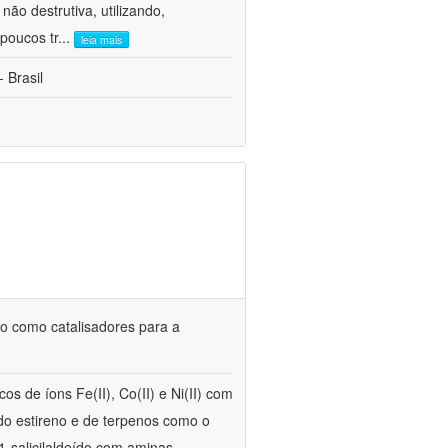
ão destrutiva, utilizando,
poucos tr
...
leia mais
 Brasil
uso como catalisadores para a
s de íons Fe(II), Co(II) e Ni(II) com
 do estireno e de terpenos como o
1-salicilaldeído com aminas