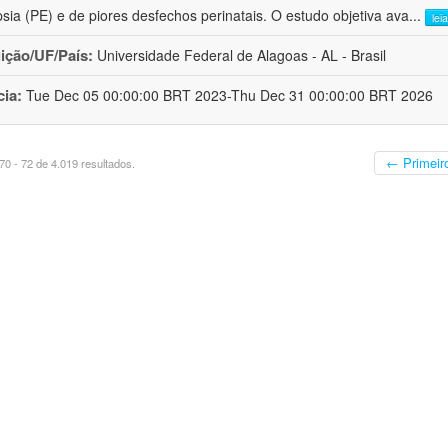
sia (PE) e de piores desfechos perinatais. O estudo objetiva ava
...
lei
uição/UF/País:
Universidade Federal de Alagoas - AL - Brasil
cia:
Tue Dec 05 00:00:00 BRT 2023-Thu Dec 31 00:00:00 BRT 2026
← Primeir
0 - 72 de 4.019 resultados.