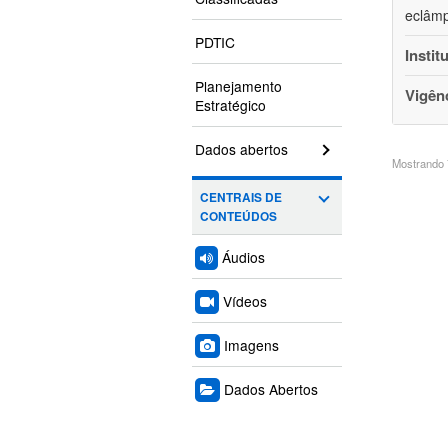
eclâmp
PDTIC
Instit
Planejamento
Vigên
Estratégico
Dados abertos
Mostrando 7
CENTRAIS DE
CONTEÚDOS
Áudios
Vídeos
Imagens
Dados Abertos