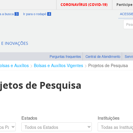
CORONAVÍRUS (COVID-19)
Participe
ra a busca
3
Ir para o rodapé
4
ACESSI
A E INOVAÇÕES
Perguntas frequentes
Central de Atendimento
Serv
olsas e Auxílios
Bolsas e Auxílios Vigentes
Projetos de Pesquisa
jetos de Pesquisa
Estados
Instituições