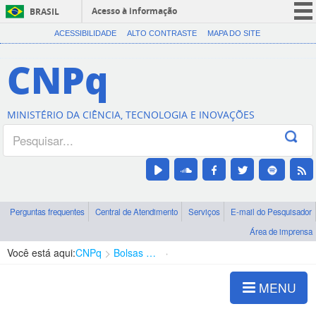
Acesso à informação
BRASIL
CORONAVÍRUS (COVID-19)
ACESSIBILIDADE
ALTO CONTRASTE
MAPA DO SITE
Participe
CNPq
Serviços
Legislação
MINISTÉRIO DA CIÊNCIA, TECNOLOGIA E INOVAÇÕES
Canais
Perguntas frequentes
Central de Atendimento
Serviços
E-mail do Pesquisador
Área de imprensa
Você está aqui:
CNPq
Bolsas e Auxílios Vigentes
Projetos de Pesquisa
MENU