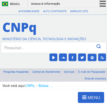
Acesso à informação
BRASIL
CORONAVÍRUS (COVID-19)
ACESSIBILIDADE
ALTO CONTRASTE
MAPA DO SITE
Participe
CNPq
Serviços
Legislação
MINISTÉRIO DA CIÊNCIA, TECNOLOGIA E INOVAÇÕES
Canais
Perguntas frequentes
Central de Atendimento
Serviços
E-mail do Pesquisador
Área de imprensa
Você está aqui:
CNPq
Bolsas e Auxílios Vigentes
Projetos de Pesquisa
MENU