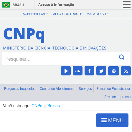
Acesso à informação
BRASIL
CORONAVÍRUS (COVID-19)
ACESSIBILIDADE
ALTO CONTRASTE
MAPA DO SITE
Participe
CNPq
Serviços
Legislação
MINISTÉRIO DA CIÊNCIA, TECNOLOGIA E INOVAÇÕES
Canais
Perguntas frequentes
Central de Atendimento
Serviços
E-mail do Pesquisador
Área de imprensa
Você está aqui:
CNPq
Bolsas e Auxílios Vigentes
Projetos de Pesquisa
MENU