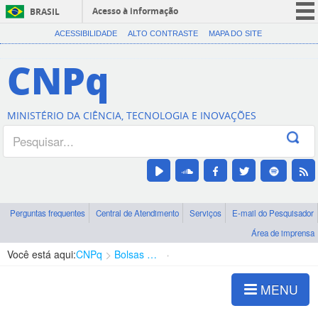
Acesso à informação
BRASIL
CORONAVÍRUS (COVID-19)
ACESSIBILIDADE
ALTO CONTRASTE
MAPA DO SITE
Participe
CNPq
Serviços
Legislação
MINISTÉRIO DA CIÊNCIA, TECNOLOGIA E INOVAÇÕES
Canais
Perguntas frequentes
Central de Atendimento
Serviços
E-mail do Pesquisador
Área de imprensa
Você está aqui:
CNPq
Bolsas e Auxílios Vigentes
Projetos de Pesquisa
MENU