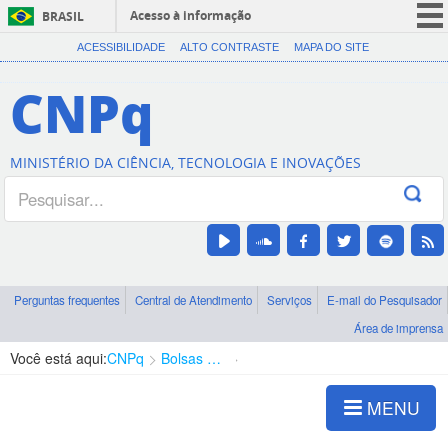
Acesso à informação
BRASIL
CORONAVÍRUS (COVID-19)
ACESSIBILIDADE
ALTO CONTRASTE
MAPA DO SITE
Participe
CNPq
Serviços
Legislação
MINISTÉRIO DA CIÊNCIA, TECNOLOGIA E INOVAÇÕES
Canais
Perguntas frequentes
Central de Atendimento
Serviços
E-mail do Pesquisador
Área de imprensa
Você está aqui:
CNPq
Bolsas e Auxílios Vigentes
Projetos de Pesquisa
MENU