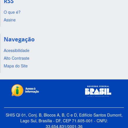
RSS
O que é?
Assine
Navegação
Acessibilidade
Alto Contraste
Mapa do Site
SHIS QI 01, Conj. B, Blocos A, B, C e D, Edifício Santos Dumont,
Lago Sul, Brasília - DF, CEP 71.605-001 - CNPJ:
33.654.831/0001-36