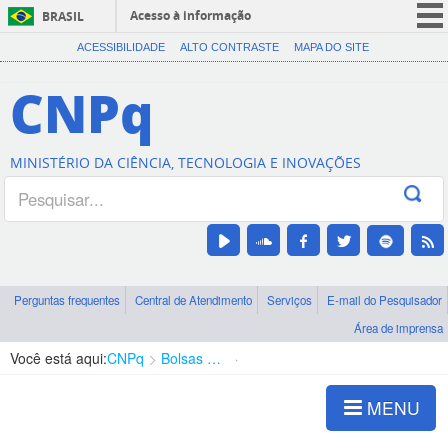
Acesso à informação
BRASIL
CORONAVÍRUS (COVID-19)
ACESSIBILIDADE
ALTO CONTRASTE
MAPA DO SITE
Participe
CNPq
Serviços
Legislação
MINISTÉRIO DA CIÊNCIA, TECNOLOGIA E INOVAÇÕES
Canais
Perguntas frequentes
Central de Atendimento
Serviços
E-mail do Pesquisador
Área de imprensa
Você está aqui:
CNPq
Bolsas e Auxílios Vigentes
Projetos de Pesquisa
MENU