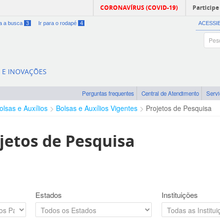
CORONAVÍRUS (COVID-19)
Participe
ra a busca
3
Ir para o rodapé
4
ACESSI
A E INOVAÇÕES
Perguntas frequentes
Central de Atendimento
Serv
olsas e Auxílios
Bolsas e Auxílios Vigentes
Projetos de Pesquisa
jetos de Pesquisa
Estados
Instituições