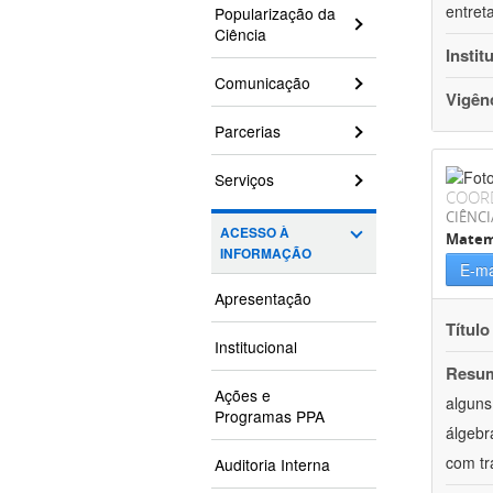
entret
Popularização da
Ciência
Instit
Comunicação
Vigên
Parcerias
Serviços
COOR
CIÊNCI
ACESSO À
Matem
INFORMAÇÃO
E-ma
Apresentação
Título
Institucional
Resu
Ações e
alguns
Programas PPA
álgebr
com tr
Auditoria Interna