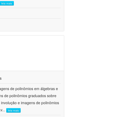
leia mais
s
agens de polinômios em álgebras e
ens de polinômios graduados sobre
 involução e imagens de polinômios
Lv
...
leia mais