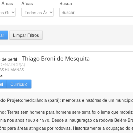
 Áreas
Áreas
Busca
rar
Limpar Filtros
Thiago Broni de Mesquita
DENADOR(A)
IAS HUMANAS
ia
il
Currículo
 do Projeto:
medicilândia (pará): memórias e histórias de um municíp
mo:
Terras sem homens para homens sem-terra foi o lema que mobilizo
ia nos anos 1960 e 1970. Desde a inauguração da rodovia Belém-Brasíl
ório para áreas atingidas por rodovias. Historicamente a ocupação do 