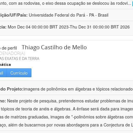
anto, com as rodovias, o eixo dessa ocupação se deslocou às rodovi
...
uição/UF/País:
Universidade Federal do Pará - PA - Brasil
cia:
Mon Dec 04 00:00:00 BRT 2023-Thu Dec 31 00:00:00 BRT 2026
Thiago Castilho de Mello
DENADOR(A)
AS EXATAS E DA TERRA
ática
il
Currículo
 do Projeto:
imagens de polinômios em álgebras e tópicos relacionado
mo:
Neste projeto de pesquisa, pretendemos estudar problemas de im
 tópicos de teoria de anéis e álgebras. A ênfase será dada para imag
as de matrizes graduadas, images de *-polinômios sobre álgebras com
aço, além de buscarmos por novas abordagens para a Conjectura de 