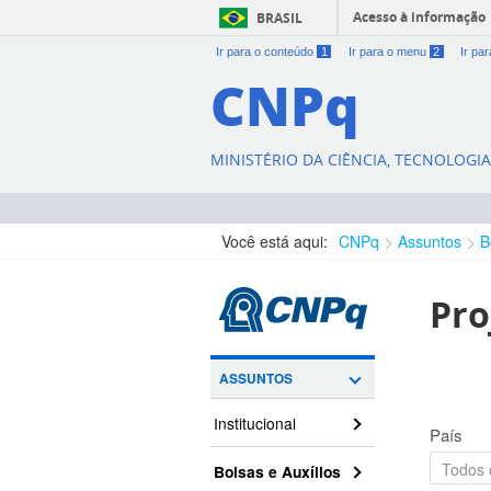
Acesso à informação
BRASIL
Ir para o conteúdo
1
Ir para o menu
2
Ir pa
CNPq
MINISTÉRIO DA CIÊNCIA, TECNOLOGI
Você está aqui:
CNPq
Assuntos
B
Pro
ASSUNTOS
Institucional
País
Bolsas e Auxílios