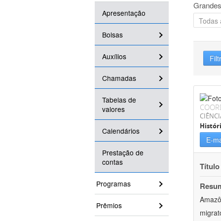
Grandes
Apresentação
Bolsas
Auxílios
Filt
Chamadas
Tabelas de
COOR
valores
CIÊNC
Histór
Calendários
E-ma
Prestação de
contas
Título
Programas
Resu
Amazôn
Prêmios
migrat