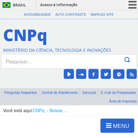
Acesso à informação
BRASIL
CORONAVÍRUS (COVID-19)
ACESSIBILIDADE
ALTO CONTRASTE
MAPA DO SITE
Participe
CNPq
Serviços
Legislação
MINISTÉRIO DA CIÊNCIA, TECNOLOGIA E INOVAÇÕES
Canais
Perguntas frequentes
Central de Atendimento
Serviços
E-mail do Pesquisador
Área de imprensa
Você está aqui:
CNPq
Bolsas e Auxílios Vigentes
Projetos de Pesquisa
MENU