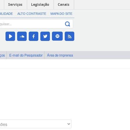
Serviços
Legislação
Canais
BILIDADE
ALTO CONTRASTE
MAPA DO SITE
iços
E-mail do Pesquisador
Área de imprensa