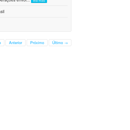
leia mais
sil
o
Anterior
Próximo
Último →