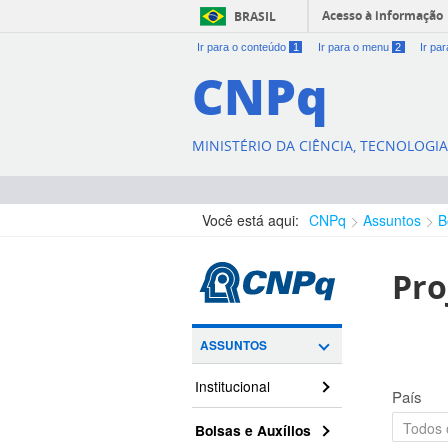
Acesso à informação
BRASIL
Ir para o conteúdo
1
Ir para o menu
2
Ir pa
CNPq
MINISTÉRIO DA CIÊNCIA, TECNOLOGI
Você está aqui:
CNPq
Assuntos
B
Pro
ASSUNTOS
Institucional
País
Bolsas e Auxílios