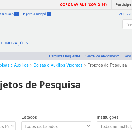
CORONAVÍRUS (COVID-19)
Participe
ra a busca
3
Ir para o rodapé
4
ACESSI
A E INOVAÇÕES
Perguntas frequentes
Central de Atendimento
Serv
olsas e Auxílios
Bolsas e Auxílios Vigentes
Projetos de Pesquisa
jetos de Pesquisa
Estados
Instituições