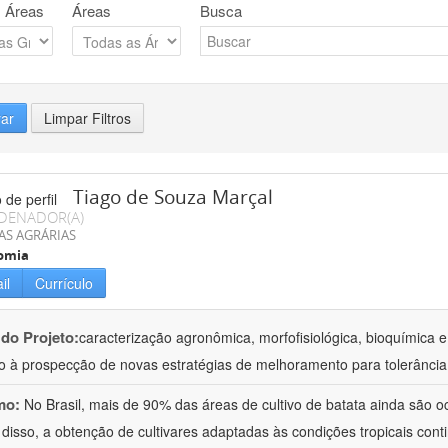
 Áreas
Áreas
Busca
rar
Limpar Filtros
Tiago de Souza Marçal
DENADOR(A)
AS AGRÁRIAS
omia
il
Currículo
 do Projeto:
caracterização agronômica, morfofisiológica, bioquímica e
o à prospecção de novas estratégias de melhoramento para tolerância
mo:
No Brasil, mais de 90% das áreas de cultivo de batata ainda são o
 disso, a obtenção de cultivares adaptadas às condições tropicais con