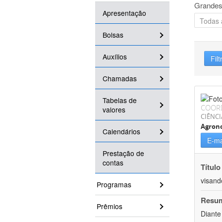
Grandes
Apresentação
Bolsas
Auxílios
Filt
Chamadas
Tabelas de
COOR
valores
CIÊNCI
Agron
Calendários
E-ma
Prestação de
contas
Título
visand
Programas
Resu
Prêmios
Diante