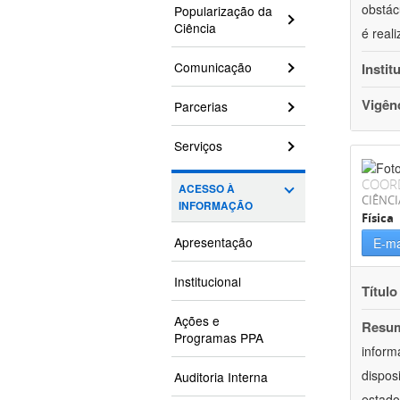
obstác
Popularização da
Ciência
é real
Comunicação
Instit
Vigên
Parcerias
Serviços
COOR
ACESSO À
CIÊNCI
INFORMAÇÃO
Física
Apresentação
E-ma
Institucional
Título
Ações e
Resu
Programas PPA
inform
dispos
Auditoria Interna
estado