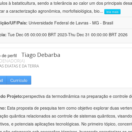
ulos à bataticultura, sendo a tolerância ao calor um dos principais desa
izar a caracterização agronômica, morfofisiológica, bio
...
leia mais
uição/UF/País:
Universidade Federal de Lavras - MG - Brasil
cia:
Tue Dec 05 00:00:00 BRT 2023-Thu Dec 31 00:00:00 BRT 2026
Tiago Debarba
DENADOR(A)
AS EXATAS E DA TERRA
il
Currículo
 do Projeto:
perspectiva da termodinâmica na preparação e controle 
mo:
Esta proposta de pesquisa tem como objetivo explorar duas verte
ação quântica relacionados ao controle de sistemas quânticos, visand
itivos, e potenciais aplicações tecnológicas. No primeiro tópico, con
s não ortogonais sob operações térmicas, buscando caracterizar as o