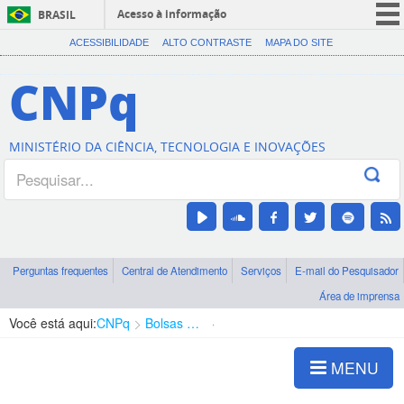
Acesso à informação
BRASIL
CORONAVÍRUS (COVID-19)
ACESSIBILIDADE
ALTO CONTRASTE
MAPA DO SITE
Participe
CNPq
Serviços
Legislação
MINISTÉRIO DA CIÊNCIA, TECNOLOGIA E INOVAÇÕES
Canais
Perguntas frequentes
Central de Atendimento
Serviços
E-mail do Pesquisador
Área de imprensa
Você está aqui:
CNPq
Bolsas e Auxílios Vigentes
Projetos de Pesquisa
MENU