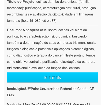
Título do Projeto:
lectinas da tribo dorstenieae (família
moraceae): purificação, caracterização estrutural, produção
recombinantes e avaliação da citotoxicidade em linhagens
tumorais (hela, ht1080, c6 e u87)
Resumo:
A pesquisa atual sobre lectinas vai além da
purificação e caracterização físico-química, buscando
também a determinação de suas estruturas tridimensionais,
funções biológicas e potenciais aplicações biotecnológicas,
como diagnóstico e terapia do câncer. Neste projeto, temos
como objetivo central a purificação, elucidação da estrutura
tridimensional e avaliação da função das lectinas
...
leia mais
Instituição/UF/País:
Universidade Federal do Ceará - CE -
Brasil
Vigência:
Mon Dec 04 00:00:00 BRT 2023-Mon Aug 31