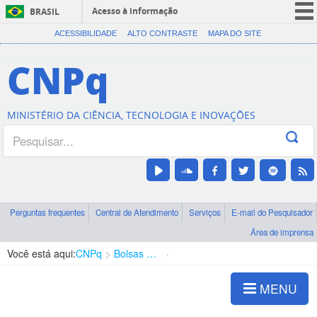
Acesso à informação
BRASIL
CORONAVÍRUS (COVID-19)
ACESSIBILIDADE
ALTO CONTRASTE
MAPA DO SITE
Participe
CNPq
Serviços
Legislação
MINISTÉRIO DA CIÊNCIA, TECNOLOGIA E INOVAÇÕES
Canais
Perguntas frequentes
Central de Atendimento
Serviços
E-mail do Pesquisador
Área de imprensa
Você está aqui:
CNPq
Bolsas e Auxílios Vigentes
Projetos de Pesquisa
MENU