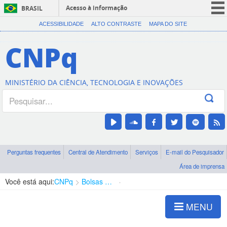
Acesso à informação
BRASIL
CORONAVÍRUS (COVID-19)
ACESSIBILIDADE
ALTO CONTRASTE
MAPA DO SITE
Participe
CNPq
Serviços
Legislação
MINISTÉRIO DA CIÊNCIA, TECNOLOGIA E INOVAÇÕES
Canais
Perguntas frequentes
Central de Atendimento
Serviços
E-mail do Pesquisador
Área de imprensa
Você está aqui:
CNPq
Bolsas e Auxílios Vigentes
Projetos de Pesquisa
MENU