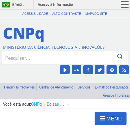
Acesso à informação
BRASIL
CORONAVÍRUS (COVID-19)
ACESSIBILIDADE
ALTO CONTRASTE
MAPA DO SITE
Participe
CNPq
Serviços
Legislação
MINISTÉRIO DA CIÊNCIA, TECNOLOGIA E INOVAÇÕES
Canais
Perguntas frequentes
Central de Atendimento
Serviços
E-mail do Pesquisador
Área de imprensa
Você está aqui:
CNPq
Bolsas e Auxílios Vigentes
Projetos de Pesquisa
MENU