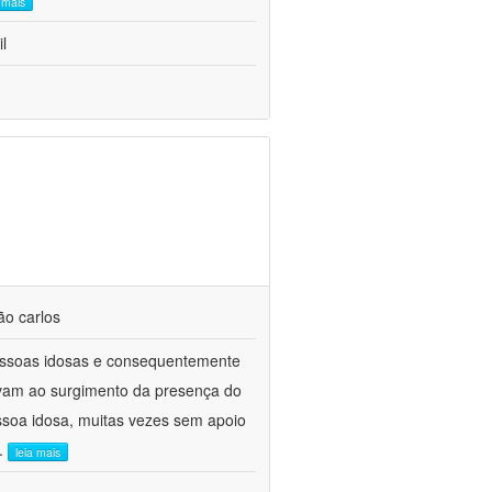
a mais
l
ão carlos
ssoas idosas e consequentemente
levam ao surgimento da presença do
essoa idosa, muitas vezes sem apoio
..
leia mais