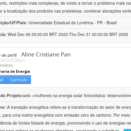
anto, restrições mais complexas, de modo a tornar o problema mais r
ar a localização dos produtos nas prateleiras, combinar alocações vert
uição/UF/País:
Universidade Estadual de Londrina - PR - Brasil
cia:
Wed Dec 06 00:00:00 BRT 2023-Thu Dec 31 00:00:00 BRT 2026
Aline Cristiane Pan
DENADOR(A)
HARIAS
aria de Energia
il
Currículo
 do Projeto:
selo +mulheres na energia solar fotovoltaica: desenvolvi
mo:
A transição energética refere-se à transformação do setor de energ
s, para uma matriz energética com emissão zero de carbono. Por meio d
ência de fontes fósseis de energia, promovendo o uso de energias re
ial para mitigar as mudanças climáticas, envolvendo a substituiç
...