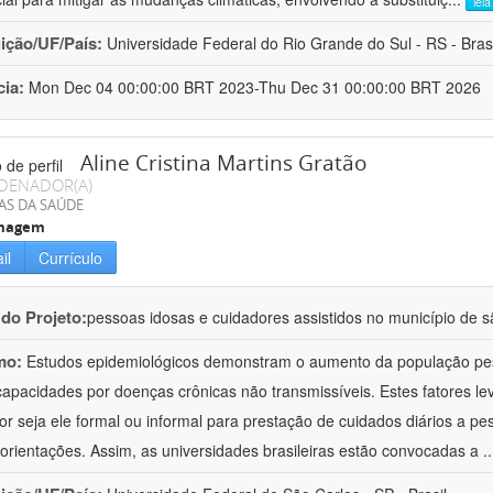
lei
uição/UF/País:
Universidade Federal do Rio Grande do Sul - RS - Brasi
cia:
Mon Dec 04 00:00:00 BRT 2023-Thu Dec 31 00:00:00 BRT 2026
Aline Cristina Martins Gratão
DENADOR(A)
AS DA SAÚDE
magem
il
Currículo
 do Projeto:
pessoas idosas e cuidadores assistidos no município de s
mo:
Estudos epidemiológicos demonstram o aumento da população pe
capacidades por doenças crônicas não transmissíveis. Estes fatores 
or seja ele formal ou informal para prestação de cuidados diários a p
orientações. Assim, as universidades brasileiras estão convocadas a
.