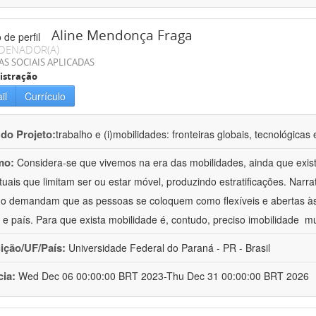
Aline Mendonça Fraga
DENADOR(A)
AS SOCIAIS APLICADAS
istração
il
Currículo
 do Projeto:
trabalho e (i)mobilidades: fronteiras globais, tecnológicas 
mo:
Considera-se que vivemos na era das mobilidades, ainda que exis
tuais que limitam ser ou estar móvel, produzindo estratificações. Na
ho demandam que as pessoas se coloquem como flexíveis e abertas à
 e país. Para que exista mobilidade é, contudo, preciso imobilidade  m
uição/UF/País:
Universidade Federal do Paraná - PR - Brasil
cia:
Wed Dec 06 00:00:00 BRT 2023-Thu Dec 31 00:00:00 BRT 2026