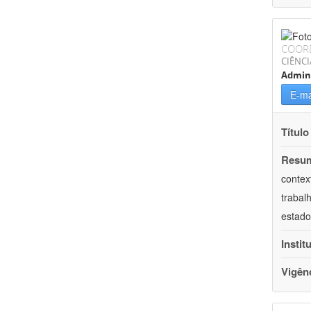
COOR
CIÊNCI
Admin
E-ma
Título
Resu
contex
trabal
estado
Instit
Vigên