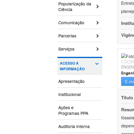
Entret
Popularização da
Ciência
planej
Comunicação
Instit
Vigên
Parcerias
Serviços
COOR
ACESSO À
ENGEN
INFORMAÇÃO
Engenh
Apresentação
E-ma
Institucional
Título
Ações e
Resu
Programas PPA
fóssei
depend
Auditoria Interna
essenc