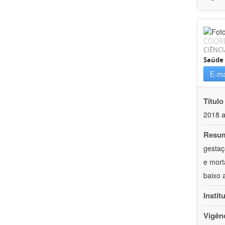
COOR
CIÊNCI
Saúde 
E-ma
Título
2018 
Resu
gestaç
e mort
baixo 
Instit
Vigên