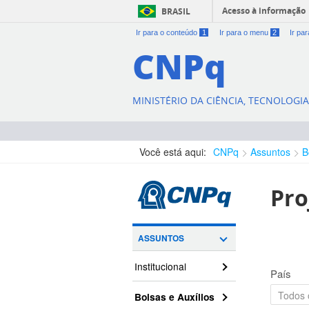
Acesso à informação
BRASIL
Ir para o conteúdo
1
Ir para o menu
2
Ir pa
CNPq
MINISTÉRIO DA CIÊNCIA, TECNOLOGI
Você está aqui:
CNPq
Assuntos
B
Pro
ASSUNTOS
Institucional
País
Bolsas e Auxílios