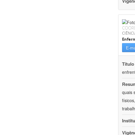
Vigên
COOR
CIÊNCI
Enfer
E-ma
Título
enfren
Resu
quais 
físico
trabal
Instit
Vigên