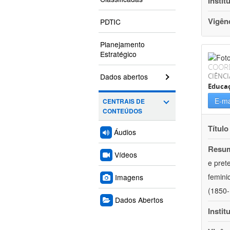
Instit
Vigên
PDTIC
Planejamento
Estratégico
COOR
Dados abertos
CIÊNC
Educa
E-ma
CENTRAIS DE
CONTEÚDOS
Título
Áudios
Resu
Vídeos
e pret
femini
Imagens
(1850-
Dados Abertos
Instit