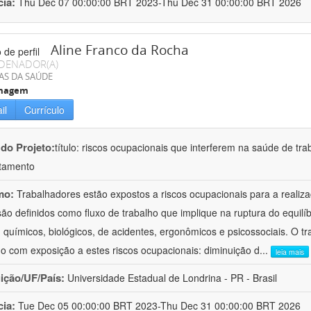
cia:
Thu Dec 07 00:00:00 BRT 2023-Thu Dec 31 00:00:00 BRT 2026
Aline Franco da Rocha
DENADOR(A)
AS DA SAÚDE
magem
il
Currículo
 do Projeto:
título: riscos ocupacionais que interferem na saúde de tr
tamento
mo:
Trabalhadores estão expostos a riscos ocupacionais para a realiza
são definidos como fluxo de trabalho que implique na ruptura do equilíbr
s, químicos, biológicos, de acidentes, ergonômicos e psicossociais. O t
ho com exposição a estes riscos ocupacionais: diminuição d
...
leia mais
uição/UF/País:
Universidade Estadual de Londrina - PR - Brasil
cia:
Tue Dec 05 00:00:00 BRT 2023-Thu Dec 31 00:00:00 BRT 2026