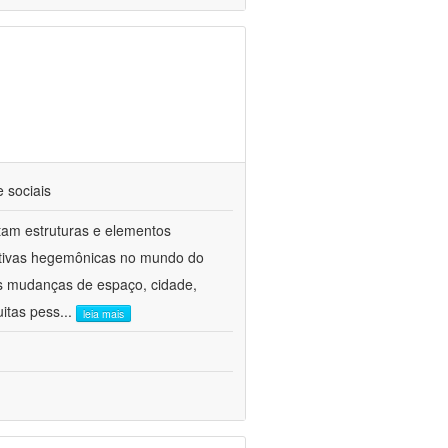
e sociais
tam estruturas e elementos
rrativas hegemônicas no mundo do
s mudanças de espaço, cidade,
uitas pess
...
leia mais