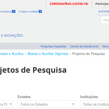
CORONAVÍRUS (COVID-19)
Participe
ra a busca
3
Ir para o rodapé
4
ACESSI
A E INOVAÇÕES
Perguntas frequentes
Central de Atendimento
Serv
olsas e Auxílios
Bolsas e Auxílios Vigentes
Projetos de Pesquisa
jetos de Pesquisa
Estados
Instituições