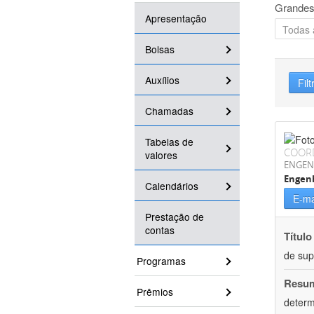
Grandes
Apresentação
Bolsas
Auxílios
Filt
Chamadas
Tabelas de
COOR
valores
ENGEN
Engen
Calendários
E-ma
Prestação de
contas
Título
de su
Programas
Resu
Prêmios
determ