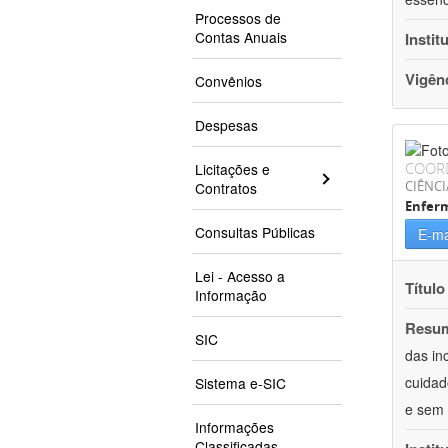
Processos de
Contas Anuais
Instit
Vigên
Convênios
Despesas
COOR
Licitações e
CIÊNCI
Contratos
Enfer
Consultas Públicas
E-ma
Lei - Acesso a
Título
Informação
Resu
SIC
das in
cuidad
Sistema e-SIC
e sem 
Informações
Classificadas