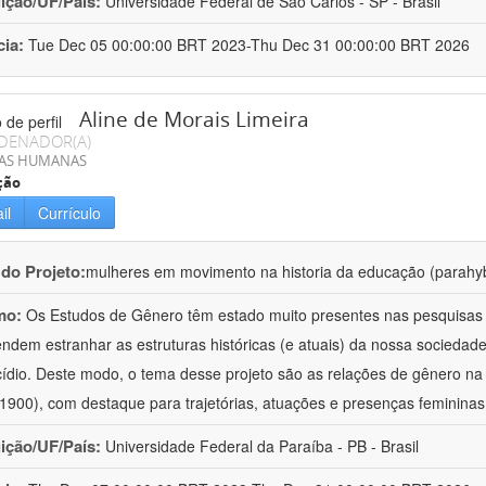
uição/UF/País:
Universidade Federal de São Carlos - SP - Brasil
cia:
Tue Dec 05 00:00:00 BRT 2023-Thu Dec 31 00:00:00 BRT 2026
Aline de Morais Limeira
DENADOR(A)
IAS HUMANAS
ção
il
Currículo
 do Projeto:
mulheres em movimento na historia da educação (parahy
mo:
Os Estudos de Gênero têm estado muito presentes nas pesquisas d
endem estranhar as estruturas históricas (e atuais) da nossa sociedad
cídio. Deste modo, o tema desse projeto são as relações de gênero n
1900), com destaque para trajetórias, atuações e presenças feminina
uição/UF/País:
Universidade Federal da Paraíba - PB - Brasil