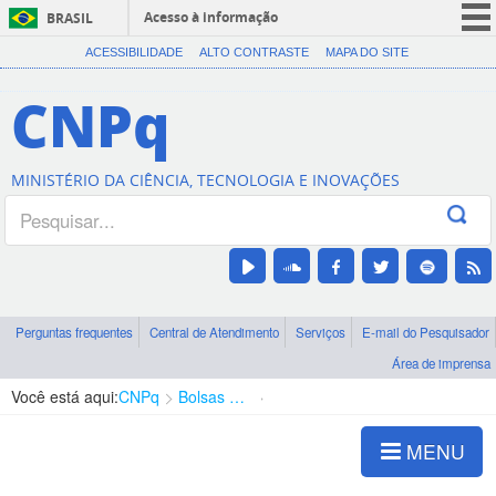
Acesso à informação
BRASIL
CORONAVÍRUS (COVID-19)
ACESSIBILIDADE
ALTO CONTRASTE
MAPA DO SITE
Participe
CNPq
Serviços
Legislação
MINISTÉRIO DA CIÊNCIA, TECNOLOGIA E INOVAÇÕES
Canais
Perguntas frequentes
Central de Atendimento
Serviços
E-mail do Pesquisador
Área de imprensa
Você está aqui:
CNPq
Bolsas e Auxílios Vigentes
Projetos de Pesquisa
MENU