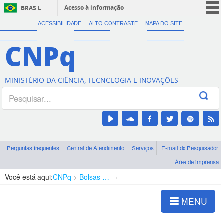
Acesso à informação
BRASIL
CORONAVÍRUS (COVID-19)
ACESSIBILIDADE
ALTO CONTRASTE
MAPA DO SITE
Participe
CNPq
Serviços
Legislação
MINISTÉRIO DA CIÊNCIA, TECNOLOGIA E INOVAÇÕES
Canais
Perguntas frequentes
Central de Atendimento
Serviços
E-mail do Pesquisador
Área de imprensa
Você está aqui:
CNPq
Bolsas e Auxílios Vigentes
Projetos de Pesquisa
MENU