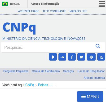
Acesso à informação
BRASIL
CORONAVÍRUS (COVID-19)
ACESSIBILIDADE
ALTO CONTRASTE
MAPA DO SITE
Participe
CNPq
Serviços
Legislação
MINISTÉRIO DA CIÊNCIA, TECNOLOGIA E INOVAÇÕES
Canais
Perguntas frequentes
Central de Atendimento
Serviços
E-mail do Pesquisador
Área de imprensa
Você está aqui:
CNPq
Bolsas e Auxílios Vigentes
Projetos de Pesquisa
MENU