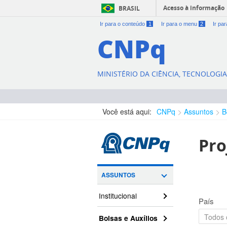
Acesso à informação
BRASIL
Ir para o conteúdo
1
Ir para o menu
2
Ir pa
CNPq
MINISTÉRIO DA CIÊNCIA, TECNOLOGI
Você está aqui:
CNPq
Assuntos
B
Pro
ASSUNTOS
Institucional
País
Bolsas e Auxílios