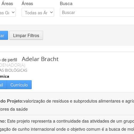
 Áreas
Áreas
Busca
rar
Limpar Filtros
Adelar Bracht
DENADOR(A)
AS BIOLÓGICAS
ímica
il
Currículo
 do Projeto:
valorização de resíduos e subprodutos alimentares e agrí
ores da saúde
mo:
Este projeto representa a continuidade das atividades de um gr
igação de cunho internacional onde o objetivo comum é a busca de mol