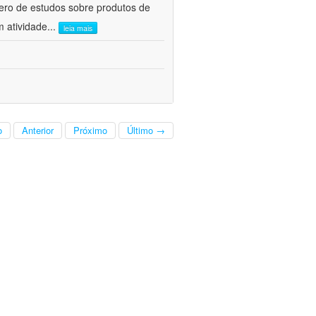
ero de estudos sobre produtos de
m atividade
...
leia mais
o
Anterior
Próximo
Último →