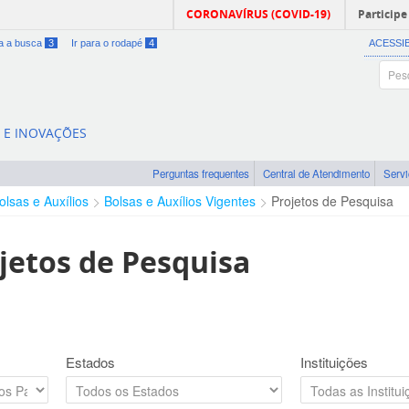
CORONAVÍRUS (COVID-19)
Participe
ra a busca
3
Ir para o rodapé
4
ACESSI
A E INOVAÇÕES
Perguntas frequentes
Central de Atendimento
Serv
olsas e Auxílios
Bolsas e Auxílios Vigentes
Projetos de Pesquisa
jetos de Pesquisa
Estados
Instituições