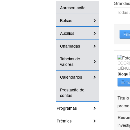
Grandes
Apresentação
Bolsas
Auxílios
Filt
Chamadas
Tabelas de
COOR
valores
CIÊNCI
Bioqu
Calendários
E-ma
Prestação de
contas
Título
promot
Programas
Resu
Prêmios
invest