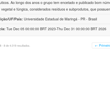
uticos. Ao longo dos anos o grupo tem encetado e publicado bom núm
 vegetal e fúngica, considerados resíduos e subprodutos, que possue
uição/UF/País:
Universidade Estadual de Maringá - PR - Brasil
cia:
Tue Dec 05 00:00:00 BRT 2023-Thu Dec 31 00:00:00 BRT 2026
← Primeir
 - 8 de 4.019 resultados.