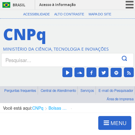
Acesso à informação
BRASIL
CORONAVÍRUS (COVID-19)
ACESSIBILIDADE
ALTO CONTRASTE
MAPA DO SITE
Participe
CNPq
Serviços
Legislação
MINISTÉRIO DA CIÊNCIA, TECNOLOGIA E INOVAÇÕES
Canais
Perguntas frequentes
Central de Atendimento
Serviços
E-mail do Pesquisador
Área de imprensa
Você está aqui:
CNPq
Bolsas e Auxílios Vigentes
Projetos de Pesquisa
MENU