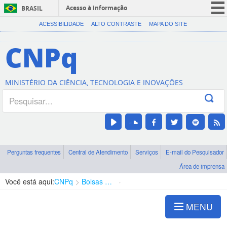
Acesso à informação
BRASIL
CORONAVÍRUS (COVID-19)
ACESSIBILIDADE
ALTO CONTRASTE
MAPA DO SITE
Participe
CNPq
Serviços
Legislação
MINISTÉRIO DA CIÊNCIA, TECNOLOGIA E INOVAÇÕES
Canais
Perguntas frequentes
Central de Atendimento
Serviços
E-mail do Pesquisador
Área de imprensa
Você está aqui:
CNPq
Bolsas e Auxílios Vigentes
Projetos de Pesquisa
MENU