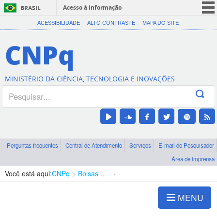
Acesso à informação
BRASIL
CORONAVÍRUS (COVID-19)
ACESSIBILIDADE
ALTO CONTRASTE
MAPA DO SITE
Participe
CNPq
Serviços
Legislação
MINISTÉRIO DA CIÊNCIA, TECNOLOGIA E INOVAÇÕES
Canais
Perguntas frequentes
Central de Atendimento
Serviços
E-mail do Pesquisador
Área de imprensa
Você está aqui:
CNPq
Bolsas e Auxílios Vigentes
Projetos de Pesquisa
MENU