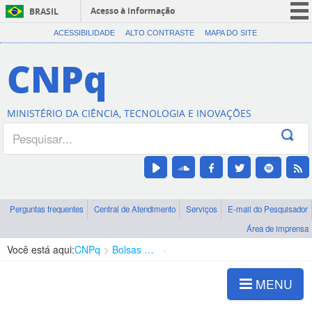
Acesso à informação
BRASIL
CORONAVÍRUS (COVID-19)
ACESSIBILIDADE
ALTO CONTRASTE
MAPA DO SITE
Participe
CNPq
Serviços
Legislação
MINISTÉRIO DA CIÊNCIA, TECNOLOGIA E INOVAÇÕES
Canais
Perguntas frequentes
Central de Atendimento
Serviços
E-mail do Pesquisador
Área de imprensa
Você está aqui:
CNPq
Bolsas e Auxílios Vigentes
Projetos de Pesquisa
MENU