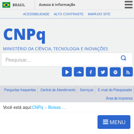
Acesso à informação
BRASIL
CORONAVÍRUS (COVID-19)
ACESSIBILIDADE
ALTO CONTRASTE
MAPA DO SITE
Participe
CNPq
Serviços
Legislação
MINISTÉRIO DA CIÊNCIA, TECNOLOGIA E INOVAÇÕES
Canais
Perguntas frequentes
Central de Atendimento
Serviços
E-mail do Pesquisador
Área de imprensa
Você está aqui:
CNPq
Bolsas e Auxílios Vigentes
Projetos de Pesquisa
MENU