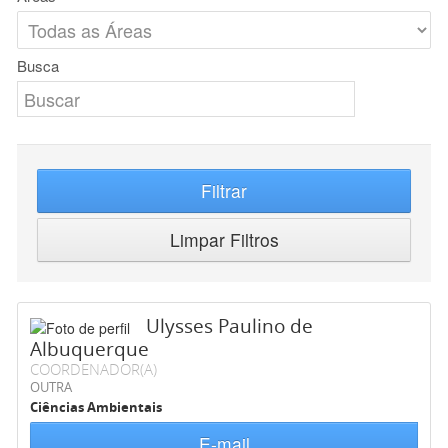
Busca
Filtrar
Limpar Filtros
Ulysses Paulino de
Albuquerque
COORDENADOR(A)
OUTRA
Ciências Ambientais
E-mail